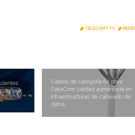
TELECOM Y TV
,
REDE
Cables de categoría 6A para
icientes
DataCom: calidad aumentada en
 puerto a
infraestructuras de cableado de
datos