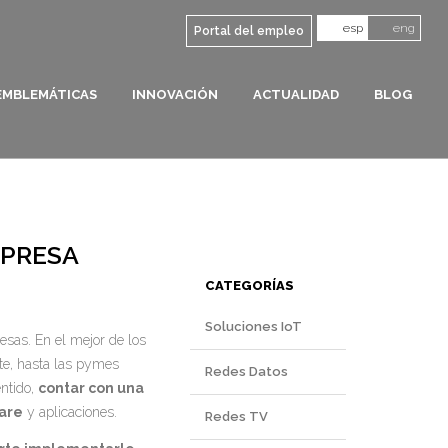
esp
eng
Portal del empleo
EMBLEMÁTICAS
INNOVACIÓN
ACTUALIDAD
BLOG
MPRESA
CATEGORÍAS
Soluciones IoT
esas. En el mejor de los
nte, hasta las pymes
Redes Datos
ntido,
contar con una
are
y aplicaciones.
Redes TV