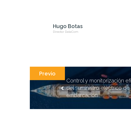
Hugo Botas
Director DataCom
Control y monitorización ef
del suministro eléctrico de
embarcación