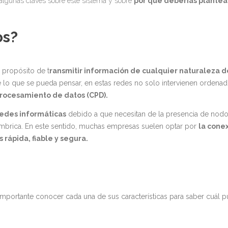
algunas claves sobre este sistema y sobre
por qué deberías plante
os?
 propósito de t
ransmitir información de cualquier naturaleza d
e lo que se pueda pensar, en estas redes no solo intervienen ordenad
procesamiento de datos (CPD).
edes informáticas
debido a que necesitan de la presencia de nodo
lámbrica. En este sentido, muchas empresas suelen optar por
la cone
rápida, fiable y segura.
s importante conocer cada una de sus características para saber cuál 