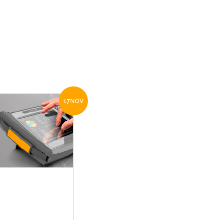
17
NOV