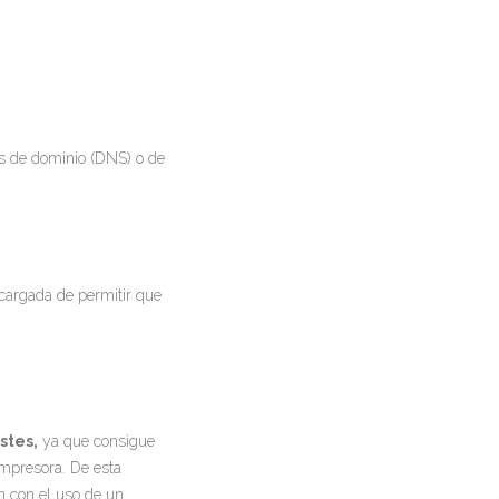
s de dominio (DNS) o de
cargada de permitir que
stes,
ya que consigue
impresora. De esta
 con el uso de un