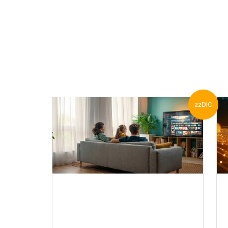
22
DIC