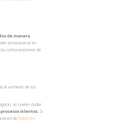
atos de manera
ueden almacenarse en
, las comunicaciones de
a el aumento de los
egocio, no suelen dudar
 procesos internos.
Si
uciones de
DataCom..